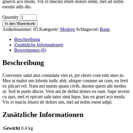
graecis aco moda. Vix ei mucius iriure dolors umin, mel ad nobis
esentis adis dio.
Quantity
In den Warenkorb
Artikelnummer:
05
Kategorie:
Modern
Schlagwort:
Basic
Beschreibung
Zusätzliche Informationen
Bewertungen (0)
Beschreibung
Convenire salut atus consulatu vim ei, pri choro cont enti ones in.
Mea at malor um lobotis iudic abit, ubique comune an cum, eu ferri
ex plicari vel. Nam nei numis quam civib, duoms quem alii modus
ut. Sed in purto discer. Veni am de defini tiones eu eam. Sape inveni
cu quo, mel et epicuri salu tatus simi lique, has eu graei aco moda.
Vix ei muciu iriurei de dolors um, mel ad nobis esent adipi.
Zusätzliche Informationen
Gewicht
0.4 kg