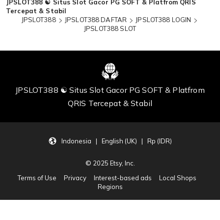
Loading...
JPSLOT388 ☯ Situs Slot Gacor PG SOFT & Platfrom QRIS
Tercepat & Stabil
JPSLOT388
JPSLOT388 DAFTAR
JPSLOT388 LOGIN
JPSLOT388 SLOT
JPSLOT388 ☯ Situs Slot Gacor PG SOFT & Platfrom
QRIS Tercepat & Stabil
Indonesia | English (UK) | Rp (IDR)
© 2025 Etsy, Inc.
Terms of Use
Privacy
Interest-based ads
Local Shops
Regions