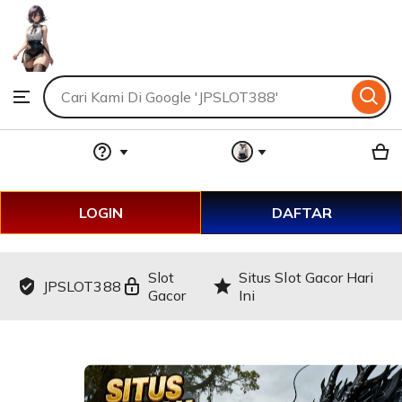
JPSLOT388
Skip
to
Search
ontent
Browse
for
items
or
shops
LOGIN
DAFTAR
Slot
Situs Slot Gacor Hari
JPSLOT388
Gacor
Ini