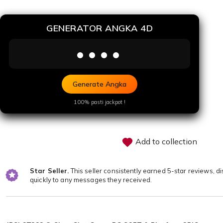
GENERATOR ANGKA 4D
••••
Generate Angka
100% pasti jackpot !
Add to collection
Star Seller.
This seller consistently earned 5-star reviews, d
quickly to any messages they received.