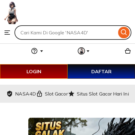
NASA4D
Skip
to
Search
ontent
Browse
for
items
or
shops
LOGIN
DAFTAR
NASA4D
Slot Gacor
Situs Slot Gacor Hari Ini